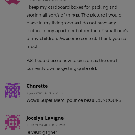
I keep my cardboard boxes for packing and
storing all sort’s of things. The picture I would
place in my livingroon as I do not have any
picture in my apartment other then 2 small one’s
of my children. Awesome contest. Thank you so
much.
P.S. I could use a new television as the one I
currently own is getting quite old.
Charette
2 juin 2023 At 3 h 59 min
Wow!! Super Merci pour ce beau CONCOURS
Jocelyn Lavigne
1 juin 2023 At 15 h 18 min
je veux gagner!