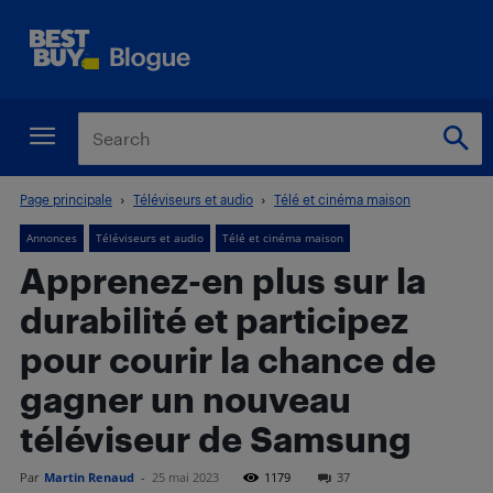
Page principale
Téléviseurs et audio
Télé et cinéma maison
Annonces
Téléviseurs et audio
Télé et cinéma maison
Apprenez-en plus sur la
durabilité et participez
pour courir la chance de
gagner un nouveau
téléviseur de Samsung
Par
Martin Renaud
-
25 mai 2023
1179
37