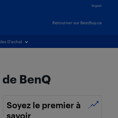
English
Retourner sur BestBuy.ca
des D’achat
i de BenQ
Soyez le premier à
savoir