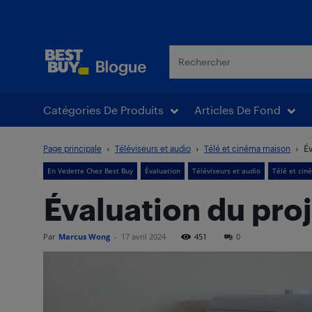
Blogue Best Buy
Catégories De Produits
Articles De Fond
Page principale
Téléviseurs et audio
Télé et cinéma maison
Év
En Vedette Chez Best Buy
Évaluation
Téléviseurs et audio
Télé et ci
Évaluation du pro
Par
Marcus Wong
-
17 avril 2024
451
0