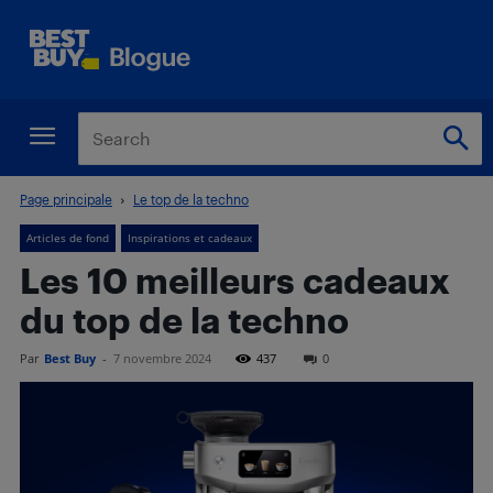
Page principale
Le top de la techno
Articles de fond
Inspirations et cadeaux
Les 10 meilleurs cadeaux
du top de la techno
Par
Best Buy
-
7 novembre 2024
437
0