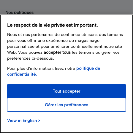
Nos politiques
Termes et conditions
Le respect de la vie privée est important.
Politique de confidentialité
Nous et nos partenaires de confiance utilisons des témoins
pour vous offrir une expérience de magasinage
Liens fréquemment utilisés
personnalisée et pour améliorer continuellement notre site
Web. Vous pouvez
accepter tous
les témoins ou gérer vos
Localisateur de magasin
préférences ci-dessous.
Bestbuy.ca
Pour plus d’information, lisez notre
politique de
Carrières
confidentialité.
Cartes Best Buy
Aide et service à la clientèle
Tout accepter
Gérer les préférences
Restez connecté
Facebook
Instagram
Pinterest
LinkedIn
YouTube
View in English >