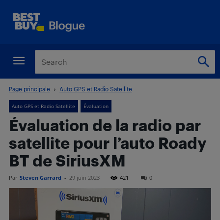
Page principale
Auto GPS et Radio Satellite
Auto GPS et Radio Satellite
Évaluation
Évaluation de la radio par
satellite pour l’auto Roady
BT de SiriusXM
Par
Steven Garrard
-
29 juin 2023
421
0