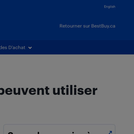
English
Retourner sur BestBuy.ca
des D’achat
euvent utiliser