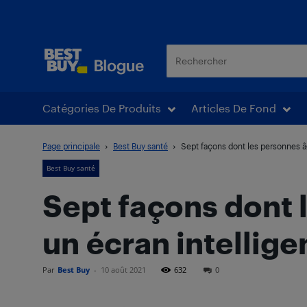
Blogue Best Buy
Catégories De Produits
Articles De Fond
Page principale
Best Buy santé
Sept façons dont les personnes âgé
Best Buy santé
Sept façons dont 
un écran intellige
Par
Best Buy
-
10 août 2021
632
0