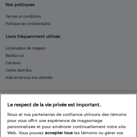
Nos politiques
Termes et conditions
Politique de confidentialité
Liens fréquemment utilisés
Localisateur de magasin
Bestbuy.ca
Carrières
Cartes Best Buy
Aide et service à la clientèle
Le respect de la vie privée est important.
Restez connecté
Facebook
Instagram
Pinterest
LinkedIn
YouTube
Nous et nos partenaires de confiance utilisons des témoins
pour vous offrir une expérience de magasinage
personnalisée et pour améliorer continuellement notre site
Web. Vous pouvez
accepter tous
les témoins ou gérer vos