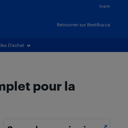
English
Retourner sur BestBuy.ca
des D’achat
plet pour la