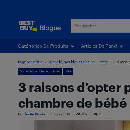
Blogue Best Buy
Catégories De Produits
Articles De Fond
Page principale
Domicile, meubles et cuisine
bébé
3 raisons
Domicile, meubles et cuisine
bébé
3 raisons d’opter
chambre de bébé
Par
Émilie Plante
-
4 février 2019
886
0