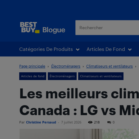
Blogue Best Buy
Catégories De Produits
Articles De Fond
Page principale
Électroménagers
Climatiseurs et ventilateurs
Articles de fond
Électroménagers
Climatiseurs et ventilateurs
Les meilleurs cli
Canada : LG vs Mi
Par
Christine Persaud
-
7 juillet 2026
218
0