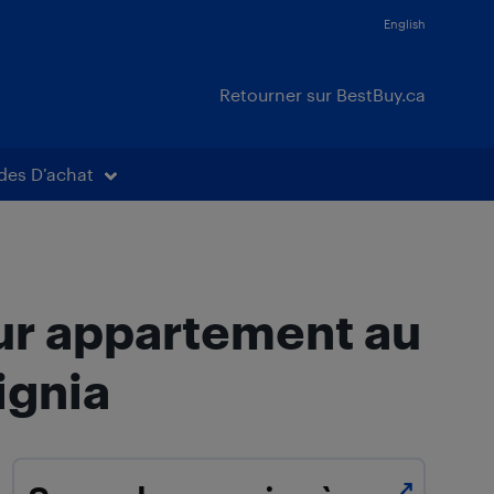
English
Retourner sur BestBuy.ca
des D’achat
our appartement au
ignia