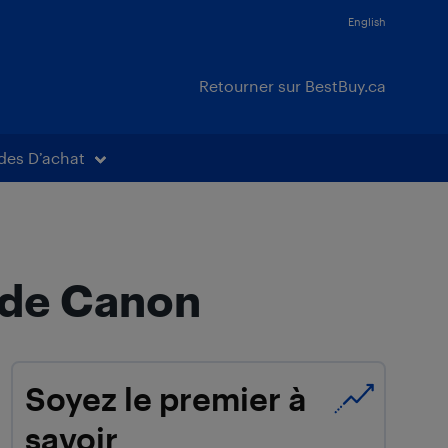
English
Retourner sur BestBuy.ca
des D’achat
 de Canon
Soyez le premier à
savoir