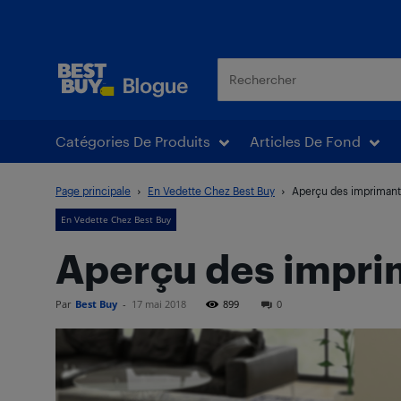
Blogue Best Buy
Catégories De Produits
Articles De Fond
Page principale
En Vedette Chez Best Buy
Aperçu des imprimante
En Vedette Chez Best Buy
Aperçu des imprim
Par
Best Buy
-
17 mai 2018
899
0