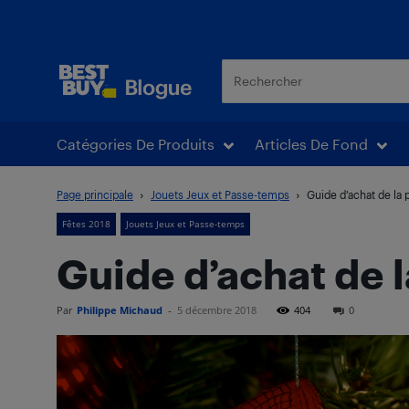
Blogue Best Buy
Catégories De Produits
Articles De Fond
Page principale
Jouets Jeux et Passe-temps
Guide d’achat de la 
Fêtes 2018
Jouets Jeux et Passe-temps
Guide d’achat de l
Par
Philippe Michaud
-
5 décembre 2018
404
0