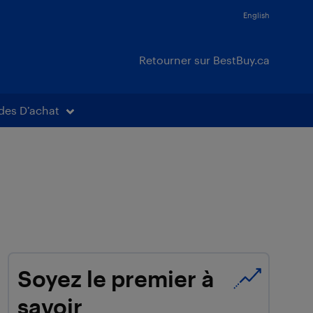
English
Retourner sur BestBuy.ca
des D’achat
Soyez le premier à
savoir