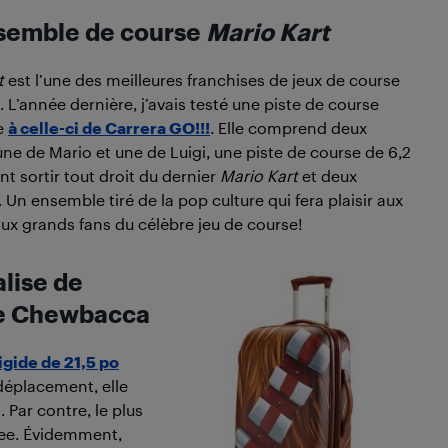
semble de course
Mario Kart
t
est l’une des meilleures franchises de jeux de course
. L’année dernière, j’avais testé une piste de course
e
à celle-ci de Carrera GO!!!
. Elle comprend deux
une de Mario et une de Luigi, une piste de course de 6,2
t sortir tout droit du dernier
Mario Kart
et deux
Un ensemble tiré de la pop culture qui fera plaisir aux
aux grands fans du célèbre jeu de course!
lise de
e Chewbacca
igide de 21,5 po
 déplacement, elle
Par contre, le plus
kiee. Évidemment,