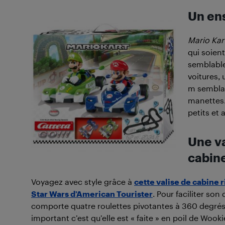
Un en
Mario Kar
qui soient
semblabl
voitures, 
m semblan
manettes. 
petits et 
Une va
cabin
Voyagez avec style grâce à
cette valise de cabine r
Star Wars d’American Tourister
. Pour faciliter son
comporte quatre roulettes pivotantes à 360 degrés. 
important c’est qu’elle est « faite » en poil de Woo