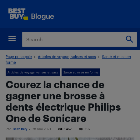
Page principale
Articles de voyage, valises et sacs
Santé et mise en
forme
Articles de voyage, valises et sacs
Santé et mise en forme
Courez la chance de
gagner une brosse à
dents électrique Philips
One de Sonicare
Par
Best Buy
-
28 mai 2021
1462
197