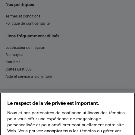
Nos politiques
Termes et conditions
Politique de confidentialité
Liens fréquemment utilisés
Localisateur de magasin
Bestbuy.ca
Carrières
Cartes Best Buy
Aide et service à la clientèle
Le respect de la vie privée est important.
Restez connecté
Facebook
Instagram
Pinterest
LinkedIn
YouTube
Nous et nos partenaires de confiance utilisons des témoins
pour vous offrir une expérience de magasinage
personnalisée et pour améliorer continuellement notre site
Web. Vous pouvez
accepter tous
les témoins ou gérer vos