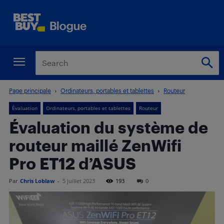
Page principale
Ordinateurs, portables et tablettes
Routeur
Évaluation
Ordinateurs, portables et tablettes
Routeur
Évaluation du système de
routeur maillé ZenWifi
Pro ET12 d’ASUS
Par
Chris Loblaw
-
5 juillet 2023
193
0