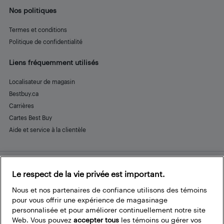
Nos politiques
Termes et conditions
Politique de confidentialité
Liens fréquemment utilisés
Localisateur de magasin
Bestbuy.ca
Carrières
Cartes Best Buy
Aide et service à la clientèle
Le respect de la vie privée est important.
Restez connecté
Facebook
Instagram
Pinterest
LinkedIn
YouTube
Nous et nos partenaires de confiance utilisons des témoins
pour vous offrir une expérience de magasinage
personnalisée et pour améliorer continuellement notre site
Web. Vous pouvez
accepter tous
les témoins ou gérer vos