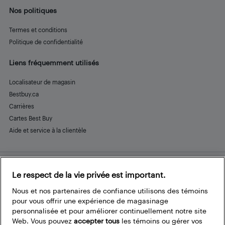
Nos politiques
Termes et conditions
Politique de confidentialité
Liens fréquemment utilisés
Localisateur de magasin
Bestbuy.ca
Carrières
Cartes Best Buy
Aide et service à la clientèle
Le respect de la vie privée est important.
Restez connecté
Facebook
Instagram
Pinterest
LinkedIn
YouTube
Nous et nos partenaires de confiance utilisons des témoins
pour vous offrir une expérience de magasinage
personnalisée et pour améliorer continuellement notre site
Web. Vous pouvez
accepter tous
les témoins ou gérer vos