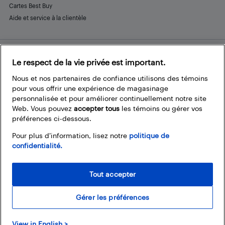
Cartes Best Buy
Aide et service à la clientèle
Le respect de la vie privée est important.
Restez connecté
Facebook
Instagram
Pinterest
LinkedIn
YouTube
Nous et nos partenaires de confiance utilisons des témoins
pour vous offrir une expérience de magasinage
personnalisée et pour améliorer continuellement notre site
Web. Vous pouvez
accepter tous
les témoins ou gérer vos
préférences ci-dessous.
Pour plus d’information, lisez notre
politique de
confidentialité.
Tout accepter
Gérer les préférences
© 2026 Magasins Best Buy Canada Ltée. Tout droits réservés. Pour usage
View in English >