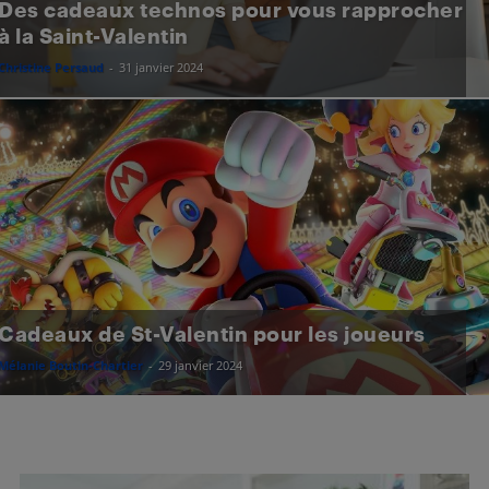
Des cadeaux technos pour vous rapprocher
à la Saint-Valentin
Christine Persaud
-
31 janvier 2024
Cadeaux de St-Valentin pour les joueurs
Mélanie Boutin-Chartier
-
29 janvier 2024