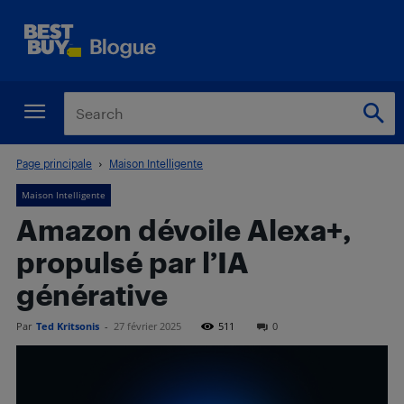
Page principale
Maison Intelligente
Maison Intelligente
Amazon dévoile Alexa+,
propulsé par l’IA
générative
Par
Ted Kritsonis
-
27 février 2025
511
0