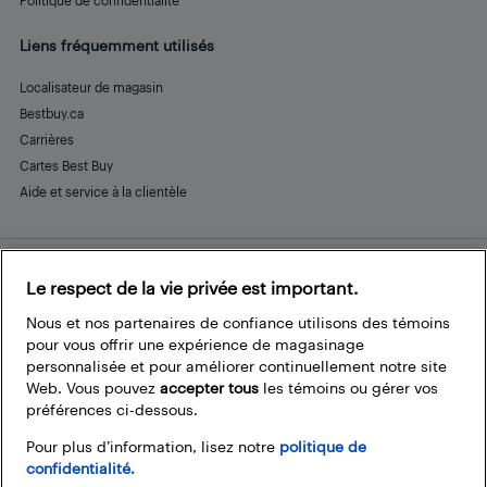
Politique de confidentialité
Liens fréquemment utilisés
Localisateur de magasin
Bestbuy.ca
Carrières
Cartes Best Buy
Aide et service à la clientèle
Le respect de la vie privée est important.
Restez connecté
Facebook
Instagram
Pinterest
LinkedIn
YouTube
Nous et nos partenaires de confiance utilisons des témoins
pour vous offrir une expérience de magasinage
personnalisée et pour améliorer continuellement notre site
Web. Vous pouvez
accepter tous
les témoins ou gérer vos
préférences ci-dessous.
Pour plus d’information, lisez notre
politique de
confidentialité.