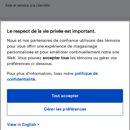
Aide et service à la clientèle
Le respect de la vie privée est important.
Restez connecté
Facebook
Instagram
Pinterest
LinkedIn
YouTube
Nous et nos partenaires de confiance utilisons des témoins
pour vous offrir une expérience de magasinage
personnalisée et pour améliorer continuellement notre site
Web. Vous pouvez
accepter tous
les témoins ou gérer vos
préférences ci-dessous.
Pour plus d’information, lisez notre
politique de
confidentialité.
Tout accepter
Gérer les préférences
© 2026 Magasins Best Buy Canada Ltée. Tout droits réservés. Pour usage
View in English >
personnel et non commercial seulement.