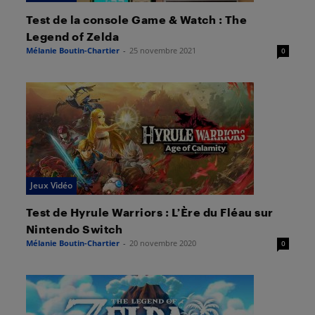
Test de la console Game & Watch : The
Legend of Zelda
Mélanie Boutin-Chartier
-
25 novembre 2021
0
Jeux Vidéo
Test de Hyrule Warriors : L’Ère du Fléau sur
Nintendo Switch
Mélanie Boutin-Chartier
-
20 novembre 2020
0