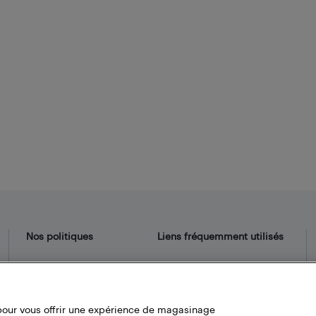
Nos politiques
Liens fréquemment utilisés
Termes et conditions
Localisateur de magasin
Politique de confidentialité
Bestbuy.ca
Carrières
pour vous offrir une expérience de magasinage