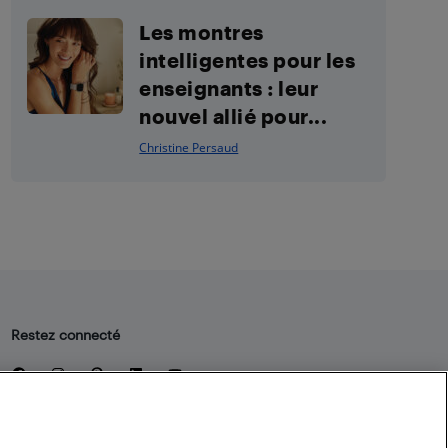
Les montres
intelligentes pour les
enseignants : leur
nouvel allié pour...
Christine Persaud
Restez connecté
Facebook
Instagram
Pinterest
LinkedIn
YouTube