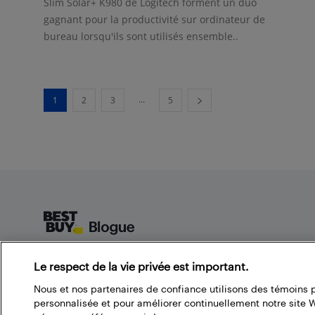
Slim Solar+ K980 de Logitech forment un duo
gagnant pour la productivité sur ordinateur de
bureau lorsqu'ils sont utilisés ensemble..
...
1
2
3
5
Footer
À propos du blogue de Best Buy
Le respect de la vie privée est important.
Branchez-vous à la communauté Best Buy. Vous pouvez
Nous et nos partenaires de confiance utilisons des témoins 
y trouver de super articles, participer à des concours et
personnalisée et pour améliorer continuellement notre site