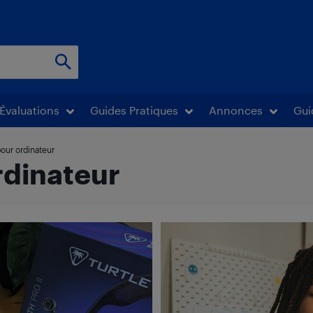
Évaluations
Guides Pratiques
Annonces
Gui
our ordinateur
rdinateur