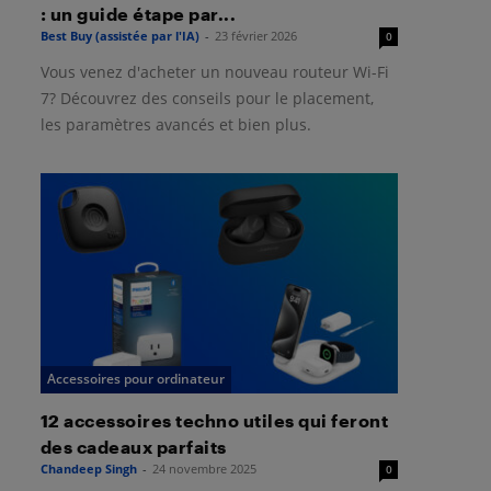
: un guide étape par...
Best Buy (assistée par l'IA)
-
23 février 2026
0
Vous venez d'acheter un nouveau routeur Wi-Fi
7? Découvrez des conseils pour le placement,
les paramètres avancés et bien plus.
Accessoires pour ordinateur
12 accessoires techno utiles qui feront
des cadeaux parfaits
Chandeep Singh
-
24 novembre 2025
0