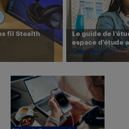
s fil Stealth
Le guide de l’ét
espace d’étude 
Best Buy (assistée par l'IA)
-
10 juin