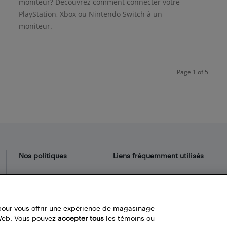
moniteur? Découvrez comment connecter votre
PlayStation, Xbox ou Nintendo Switch à un
moniteur.
Page 1 of 5
Nos politiques
Liens fréquemment utilisés
Termes et conditions
Localisateur de magasin
Politique de confidentialité
Bestbuy.ca
Carrières
pour vous offrir une expérience de magasinage
 Web. Vous pouvez
accepter tous
les témoins ou
Cartes Best Buy