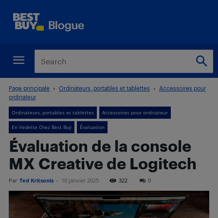
Page principale
Ordinateurs, portables et tablettes
Accessoires pour
ordinateur
Ordinateurs, portables et tablettes
Accessoires pour ordinateur
En Vedette Chez Best Buy
Évaluation
Évaluation de la console
MX Creative de Logitech
Par
Ted Kritsonis
-
10 janvier 2025
322
0