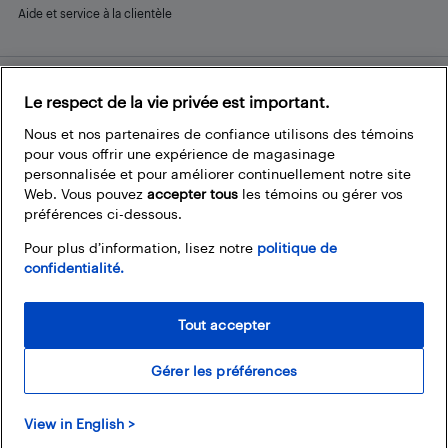
Aide et service à la clientèle
Le respect de la vie privée est important.
Restez connecté
Facebook
Instagram
Pinterest
LinkedIn
YouTube
Nous et nos partenaires de confiance utilisons des témoins
pour vous offrir une expérience de magasinage
personnalisée et pour améliorer continuellement notre site
Web. Vous pouvez
accepter tous
les témoins ou gérer vos
préférences ci-dessous.
Pour plus d’information, lisez notre
politique de
confidentialité.
Tout accepter
Gérer les préférences
© 2026 Magasins Best Buy Canada Ltée. Tout droits réservés. Pour usage
View in English >
personnel et non commercial seulement.