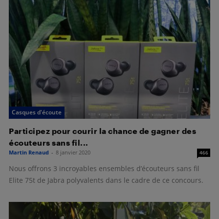
Casques d'écoute
Participez pour courir la chance de gagner des
écouteurs sans fil...
Martin Renaud
-
8 janvier 2020
466
Nous offrons 3 incroyables ensembles d’écouteurs sans fil
Elite 75t de Jabra polyvalents dans le cadre de ce concours.