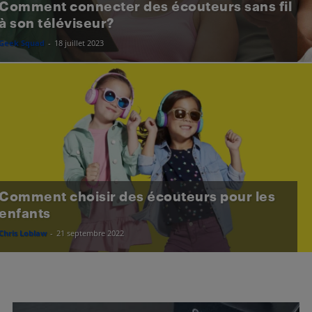
Comment connecter des écouteurs sans fil
à son téléviseur?
Geek Squad
-
18 juillet 2023
Comment choisir des écouteurs pour les
enfants
Chris Loblaw
-
21 septembre 2022