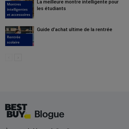
La meilleure montre intelligente pour
Montres
les étudiants
intelligentes
et accessoires
Guide d’achat ultime de la rentrée
Rentrée
scolaire
Footer