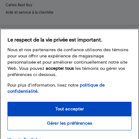
Cartes Best Buy
Aide et service à la clientèle
Le respect de la vie privée est important.
Restez connecté
Facebook
Instagram
Pinterest
LinkedIn
YouTube
Nous et nos partenaires de confiance utilisons des témoins
pour vous offrir une expérience de magasinage
personnalisée et pour améliorer continuellement notre site
Web. Vous pouvez
accepter tous
les témoins ou gérer vos
préférences ci-dessous.
Pour plus d’information, lisez notre
politique de
confidentialité.
Tout accepter
Gérer les préférences
© 2026 Magasins Best Buy Canada Ltée. Tout droits réservés. Pour usage