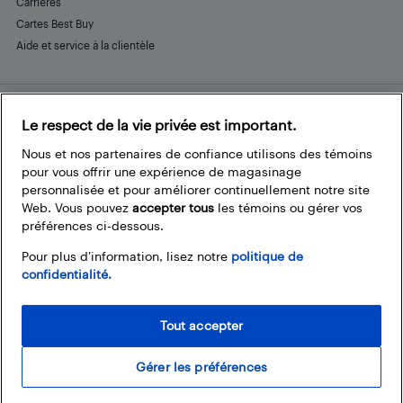
Carrières
Cartes Best Buy
Aide et service à la clientèle
Le respect de la vie privée est important.
Restez connecté
Facebook
Instagram
Pinterest
LinkedIn
YouTube
Nous et nos partenaires de confiance utilisons des témoins
pour vous offrir une expérience de magasinage
personnalisée et pour améliorer continuellement notre site
Web. Vous pouvez
accepter tous
les témoins ou gérer vos
préférences ci-dessous.
Pour plus d’information, lisez notre
politique de
confidentialité.
Tout accepter
Gérer les préférences