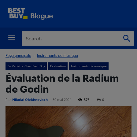
Page principale
Instruments de musique
En Vedette Chez Best Buy
Évaluation
Instruments de musique
Évaluation de la Radium
de Godin
Par
Nikolai Olekhnovitch
-
30 mai 2024
576
0