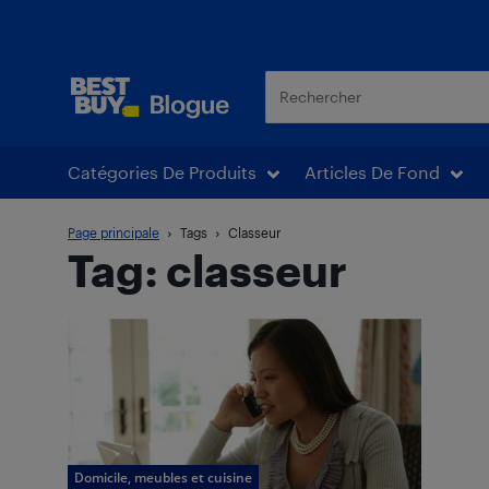
Blogue Best Buy
Catégories De Produits
Articles De Fond
Page principale
Tags
Classeur
Tag: classeur
Domicile, meubles et cuisine