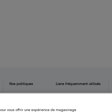
Nos politiques
Liens fréquemment utilisés
Termes et conditions
Localisateur de magasin
Politique de confidentialité
Bestbuy.ca
Carrières
pour vous offrir une expérience de magasinage