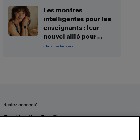
Les montres
intelligentes pour les
enseignants : leur
nouvel allié pour...
Christine Persaud
Restez connecté
Facebook
Instagram
Pinterest
LinkedIn
YouTube