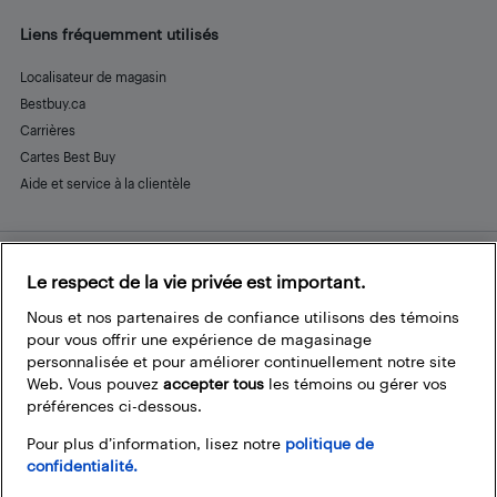
Liens fréquemment utilisés
Localisateur de magasin
Bestbuy.ca
Carrières
Cartes Best Buy
Aide et service à la clientèle
Le respect de la vie privée est important.
Restez connecté
Facebook
Instagram
Pinterest
LinkedIn
YouTube
Nous et nos partenaires de confiance utilisons des témoins
pour vous offrir une expérience de magasinage
personnalisée et pour améliorer continuellement notre site
Web. Vous pouvez
accepter tous
les témoins ou gérer vos
préférences ci-dessous.
Pour plus d’information, lisez notre
politique de
confidentialité.