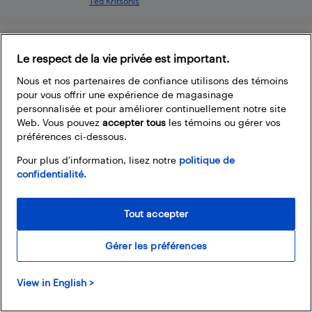
Ted Kritsonis
Le respect de la vie privée est important.
Footer
Nous et nos partenaires de confiance utilisons des témoins
pour vous offrir une expérience de magasinage
personnalisée et pour améliorer continuellement notre site
Web. Vous pouvez
accepter tous
les témoins ou gérer vos
préférences ci-dessous.
À propos du blogue de Best Buy
Pour plus d’information, lisez notre
politique de
confidentialité.
Branchez-vous à la communauté Best Buy. Vous pouvez y
trouver de super articles, participer à des concours et
rejoindre la discussion en proposant vos commentaires.
Tout accepter
Partagez vos trucs et conseils sur la technologie, et consultez
les impressions des autres personnes sur les produits
Gérer les préférences
disponibles chez Best Buy.
View in English >