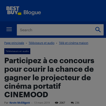
Page principale
Téléviseurs et audio
Télé et cinéma maison
Téléviseurs et audio
Participez à ce concours
pour courir la chance de
gagner le projecteur de
cinéma portatif
CINEMOOD
Par
Kevin McElligott
-
13 mars 2019
2067
236