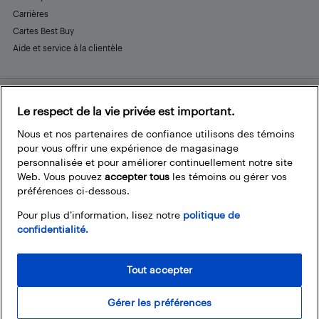
Carrières
Cartes Best Buy
Aide et service à la clientèle
Le respect de la vie privée est important.
Restez connecté
Facebook
Instagram
Pinterest
LinkedIn
YouTube
Nous et nos partenaires de confiance utilisons des témoins
pour vous offrir une expérience de magasinage
personnalisée et pour améliorer continuellement notre site
Web. Vous pouvez
accepter tous
les témoins ou gérer vos
préférences ci-dessous.
Pour plus d’information, lisez notre
politique de
confidentialité.
Tout accepter
Gérer les préférences