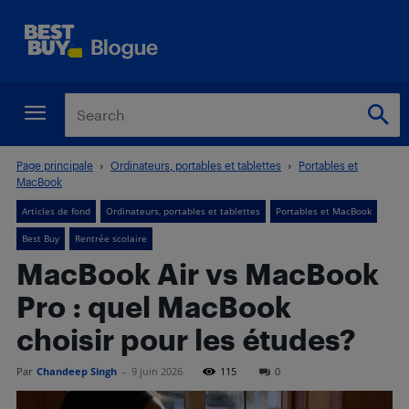
Page principale
Ordinateurs, portables et tablettes
Portables et
MacBook
Articles de fond
Ordinateurs, portables et tablettes
Portables et MacBook
Best Buy
Rentrée scolaire
MacBook Air vs MacBook
Pro : quel MacBook
choisir pour les études?
Par
Chandeep Singh
-
9 juin 2026
115
0