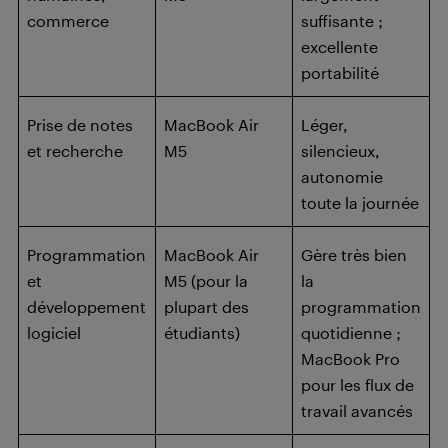
commerce
suffisante ;
excellente
portabilité
Prise de notes
MacBook Air
Léger,
et recherche
M5
silencieux,
autonomie
toute la journée
Programmation
MacBook Air
Gère très bien
et
M5 (pour la
la
développement
plupart des
programmation
logiciel
étudiants)
quotidienne ;
MacBook Pro
pour les flux de
travail avancés