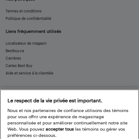
Termes et conditions
Politique de confidentialité
Liens fréquemment utilisés
Localisateur de magasin
Bestbuy.ca
Carrières
Cartes Best Buy
Aide et service à la clientèle
Le respect de la vie privée est important.
Restez connecté
Facebook
Instagram
Pinterest
LinkedIn
YouTube
Nous et nos partenaires de confiance utilisons des témoins
pour vous offrir une expérience de magasinage
personnalisée et pour améliorer continuellement notre site
Web. Vous pouvez
accepter tous
les témoins ou gérer vos
préférences ci-dessous.