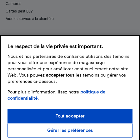
Carrières
Cartes Best Buy
Aide et service à la clientèle
Le respect de la vie privée est important.
Restez connecté
Facebook
Instagram
Pinterest
LinkedIn
YouTube
Nous et nos partenaires de confiance utilisons des témoins
pour vous offrir une expérience de magasinage
personnalisée et pour améliorer continuellement notre site
Web. Vous pouvez
accepter tous
les témoins ou gérer vos
préférences ci-dessous.
Pour plus d’information, lisez notre
politique de
confidentialité.
Tout accepter
Gérer les préférences