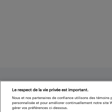
Footer
Le respect de la vie privée est important.
Nous et nos partenaires de confiance utilisons des témoins 
À propos du blogue de Best Buy
personnalisée et pour améliorer continuellement notre site
gérer vos préférences ci-dessous.
Branchez-vous à la communauté Best Buy. Vous pouvez