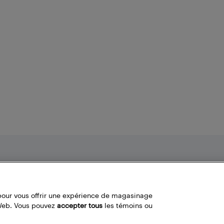
Nos politiques
Liens fréquemment utilisés
Termes et conditions
Localisateur de magasin
pour vous offrir une expérience de magasinage
Politique de confidentialité
Bestbuy.ca
 Web. Vous pouvez
accepter tous
les témoins ou
Carrières