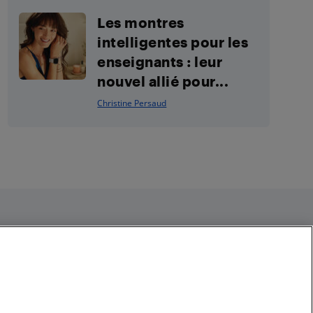
Les montres
intelligentes pour les
enseignants : leur
nouvel allié pour...
Christine Persaud
Restez connecté
Facebook
Instagram
Pinterest
LinkedIn
YouTube