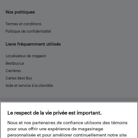
Nos politiques
Termes et conditions
Politique de confidentialité
Liens fréquemment utilisés
Localisateur de magasin
Bestbuy.ca
Carrières
Cartes Best Buy
Aide et service à la clientèle
Le respect de la vie privée est important.
Restez connecté
Facebook
Instagram
Pinterest
LinkedIn
YouTube
Nous et nos partenaires de confiance utilisons des témoins
pour vous offrir une expérience de magasinage
personnalisée et pour améliorer continuellement notre site