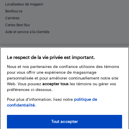
Localisateur de magasin
Bestbuy.ca
Carrières
Cartes Best Buy
Aide et service à la clientèle
Le respect de la vie privée est important.
Restez connecté
Facebook
Instagram
Pinterest
LinkedIn
YouTube
Nous et nos partenaires de confiance utilisons des témoins
pour vous offrir une expérience de magasinage
personnalisée et pour améliorer continuellement notre site
Web. Vous pouvez
accepter tous
les témoins ou gérer vos
préférences ci-dessous.
Pour plus d’information, lisez notre
politique de
confidentialité.
Tout accepter