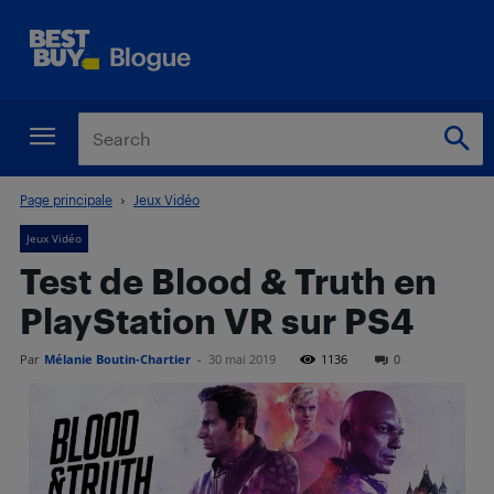
Page principale
Jeux Vidéo
Jeux Vidéo
Test de Blood & Truth en
PlayStation VR sur PS4
Par
Mélanie Boutin-Chartier
-
30 mai 2019
1136
0