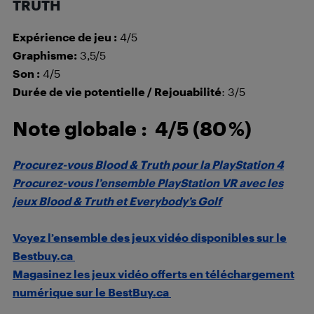
TRUTH
Expérience de jeu :
4/5
Graphisme:
3,5/5
Son :
4/5
Durée de vie potentielle / Rejouabilité
: 3/5
Note globale :
4/5 (80 %)
Procurez-vous Blood & Truth pour la PlayStation 4
Procurez-vous l’ensemble PlayStation VR avec les
jeux Blood & Truth et Everybody’s Golf
Voyez l’ensemble des jeux vidéo disponibles sur le
Bestbuy.ca
Magasinez les jeux vidéo offerts en téléchargement
numérique sur le BestBuy.ca