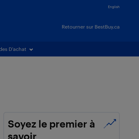
English
Retourner sur BestBuy.ca
des D’achat
Soyez le premier à
savoir