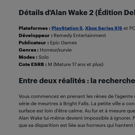
Détails d’Alan Wake 2 (Édition De
Plateformes
:
PlayStation 5
,
Xbox Series X|S
et P
Développeur
:
Remedy Entertainment
Publicateur
:
Epic Games
Genres :
Horreur/survie
Modes
:
Solo
Cote ESRB
:
M (Mature 17 ans et plus)
Entre deux réalités : la recherche
Vous commencez en prenant les rênes de l’agente 
série de meurtres à Bright Falls. La petite ville a c
surface est loin d’être calme. Au fur et à mesure que
Alan Wake lui-même devient impossible à ignorer. Po
que sa disparition est liée aux horreurs qui hantent la