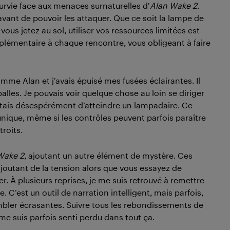
survie face aux menaces surnaturelles d’
Alan Wake 2
.
avant de pouvoir les attaquer. Que ce soit la lampe de
us jetez au sol, utiliser vos ressources limitées est
lémentaire à chaque rencontre, vous obligeant à faire
mme Alan et j’avais épuisé mes fusées éclairantes. Il
les. Je pouvais voir quelque chose au loin se diriger
ntais désespérément d’atteindre un lampadaire. Ce
ique, même si les contrôles peuvent parfois paraître
roits.
Wake 2
, ajoutant un autre élément de mystère. Ces
joutant de la tension alors que vous essayez de
 À plusieurs reprises, je me suis retrouvé à remettre
 C’est un outil de narration intelligent, mais parfois,
ler écrasantes. Suivre tous les rebondissements de
 je me suis parfois senti perdu dans tout ça.