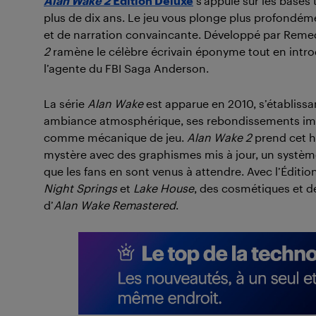
Alan Wake 2
Édition Deluxe
s’appuie sur les bases
plus de dix ans. Le jeu vous plonge plus profondé
et de narration convaincante. Développé par Reme
2
ramène le célèbre écrivain éponyme tout en intr
l’agente du FBI Saga Anderson.
La série
Alan Wake
est apparue en 2010, s’établiss
ambiance atmosphérique, ses rebondissements imprév
comme mécanique de jeu.
Alan Wake 2
prend cet h
mystère avec des graphismes mis à jour, un systèm
que les fans en sont venus à attendre. Avec l’Éditio
Night Springs
et
Lake House
, des cosmétiques et de
d’
Alan Wake Remastered
.