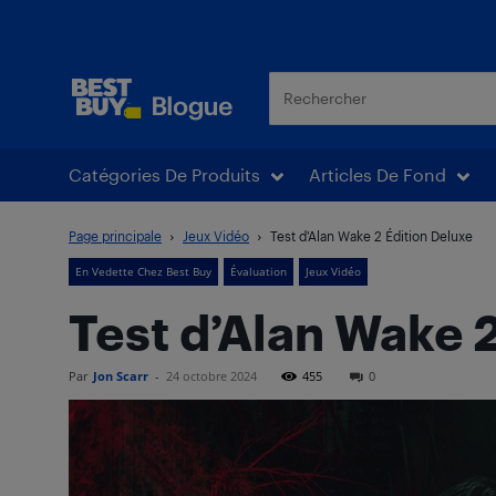
Blogue Best Buy
Catégories De Produits
Articles De Fond
Page principale
Jeux Vidéo
Test d’Alan Wake 2 Édition Deluxe
En Vedette Chez Best Buy
Évaluation
Jeux Vidéo
Test d’Alan Wake 
Par
Jon Scarr
-
24 octobre 2024
455
0