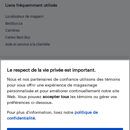
Liens fréquemment utilisés
Localisateur de magasin
Bestbuy.ca
Carrières
Cartes Best Buy
Aide et service à la clientèle
Le respect de la vie privée est important.
Restez connecté
Facebook
Instagram
Pinterest
LinkedIn
YouTube
Nous et nos partenaires de confiance utilisons des témoins
pour vous offrir une expérience de magasinage
personnalisée et pour améliorer continuellement notre site
Web. Vous pouvez
accepter tous
les témoins ou gérer vos
préférences ci-dessous.
Pour plus d’information, lisez notre
politique de
confidentialité.