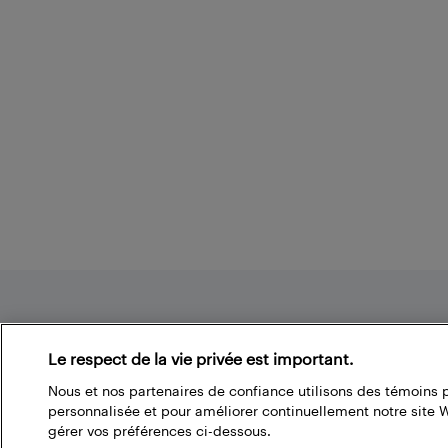
Footer
Le respect de la vie privée est important.
Nous et nos partenaires de confiance utilisons des témoins 
À propos du blogue de Best Buy
personnalisée et pour améliorer continuellement notre site
gérer vos préférences ci-dessous.
Branchez-vous à la communauté Best Buy. Vous pouvez