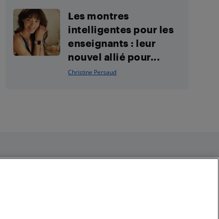
Les montres
intelligentes pour les
enseignants : leur
nouvel allié pour...
Christine Persaud
Restez connecté
Facebook
Instagram
Pinterest
LinkedIn
YouTube