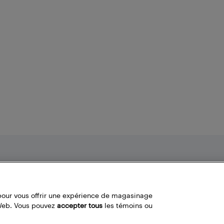
Nos politiques
Liens fréquemment utilisés
Termes et conditions
Localisateur de magasin
pour vous offrir une expérience de magasinage
Politique de confidentialité
Bestbuy.ca
 Web. Vous pouvez
accepter tous
les témoins ou
Carrières