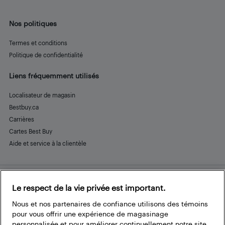
Nos politiques
Termes et conditions
Politique de confidentialité
Liens fréquemment utilisés
Localisateur de magasin
Bestbuy.ca
Carrières
Cartes Best Buy
Aide et service à la clientèle
Le respect de la vie privée est important.
Restez connecté
Facebook
Instagram
Pinterest
LinkedIn
YouTube
Nous et nos partenaires de confiance utilisons des témoins
pour vous offrir une expérience de magasinage
personnalisée et pour améliorer continuellement notre site