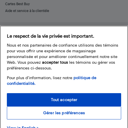
Cartes Best Buy
Aide et service à la clientèle
Le respect de la vie privée est important.
Restez connecté
Facebook
Instagram
Pinterest
LinkedIn
YouTube
Nous et nos partenaires de confiance utilisons des témoins
pour vous offrir une expérience de magasinage
personnalisée et pour améliorer continuellement notre site
Web. Vous pouvez
accepter tous
les témoins ou gérer vos
préférences ci-dessous.
Pour plus d’information, lisez notre
politique de
confidentialité.
Tout accepter
Gérer les préférences
© 2026 Magasins Best Buy Canada Ltée. Tout droits réservés. Pour usage
View in English >