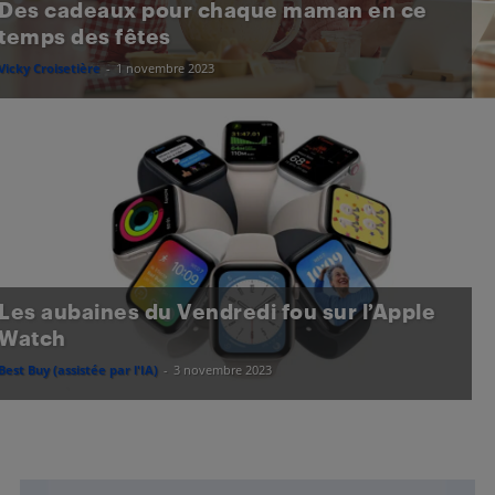
Des cadeaux pour chaque maman en ce
temps des fêtes
Vicky Croisetière
-
1 novembre 2023
Les aubaines du Vendredi fou sur l’Apple
Watch
Best Buy (assistée par l'IA)
-
3 novembre 2023