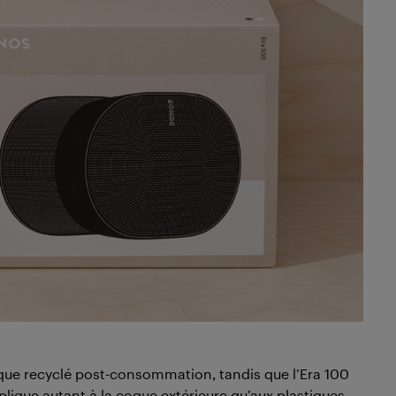
que recyclé post-consommation, tandis que l’Era 100
lique autant à la coque extérieure qu’aux plastiques