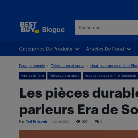
Blogue Best Buy
Catégories De Produits
Articles De Fond
Page principale
Téléviseurs et audio
Haut-parleurs sans fil et Blu
Articles de fond
Téléviseurs et audio
Haut-parleurs sans fil et Bluetooth
Les pièces durabl
parleurs Era de S
Par
Ted Kritsonis
-
8 mai 2023
367
0