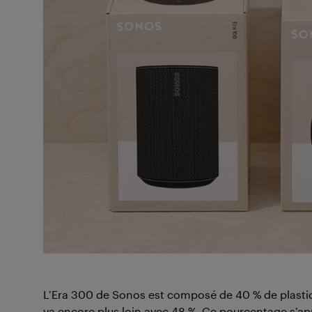
L’Era 300 de Sonos est composé de 40 % de plasti
va encore plus loin avec 48 %. Ce pourcentage s’app