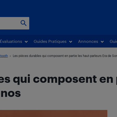
Évaluations
Guides Pratiques
Annonces
Gui
etooth
Les pièces durables qui composent en partie les haut-parleurs Era de So
es qui composent en p
onos