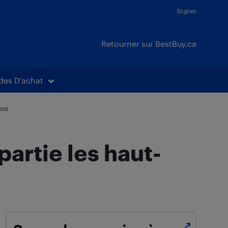
English
Retourner sur BestBuy.ca
des D’achat
nos
artie les haut-