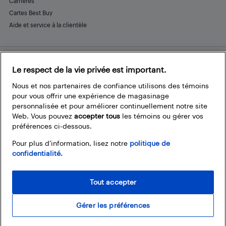
Carrières
Cartes Best Buy
Aide et service à la clientèle
Le respect de la vie privée est important.
Restez connecté
Facebook
Instagram
Pinterest
LinkedIn
YouTube
Nous et nos partenaires de confiance utilisons des témoins
pour vous offrir une expérience de magasinage
personnalisée et pour améliorer continuellement notre site
Web. Vous pouvez
accepter tous
les témoins ou gérer vos
préférences ci-dessous.
Pour plus d’information, lisez notre
politique de
confidentialité.
Tout accepter
Gérer les préférences