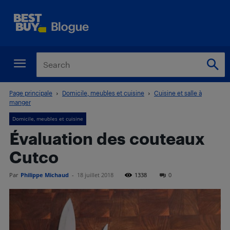
Page principale
Domicile, meubles et cuisine
Cuisine et salle à
manger
Domicile, meubles et cuisine
Évaluation des couteaux
Cutco
Par
Philippe Michaud
-
18 juillet 2018
1338
0