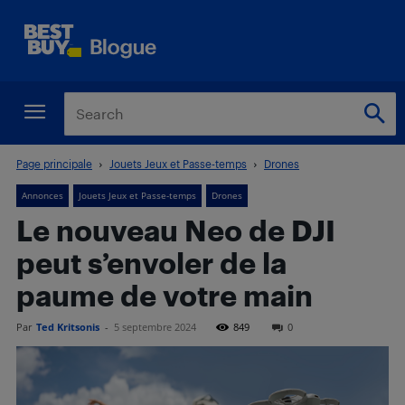
Page principale
Jouets Jeux et Passe-temps
Drones
Annonces
Jouets Jeux et Passe-temps
Drones
Le nouveau Neo de DJI
peut s’envoler de la
paume de votre main
Par
Ted Kritsonis
-
5 septembre 2024
849
0