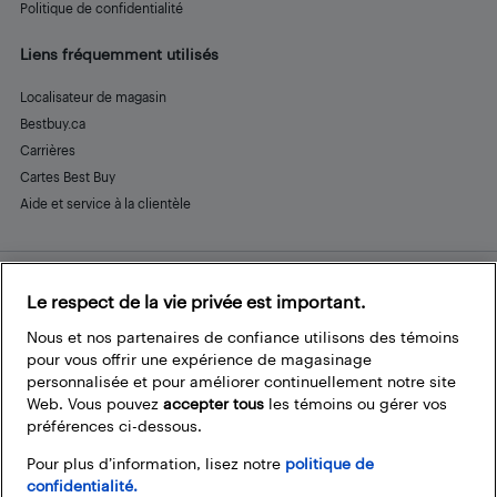
Politique de confidentialité
Liens fréquemment utilisés
Localisateur de magasin
Bestbuy.ca
Carrières
Cartes Best Buy
Aide et service à la clientèle
Le respect de la vie privée est important.
Restez connecté
Facebook
Instagram
Pinterest
LinkedIn
YouTube
Nous et nos partenaires de confiance utilisons des témoins
pour vous offrir une expérience de magasinage
personnalisée et pour améliorer continuellement notre site
Web. Vous pouvez
accepter tous
les témoins ou gérer vos
préférences ci-dessous.
Pour plus d’information, lisez notre
politique de
confidentialité.