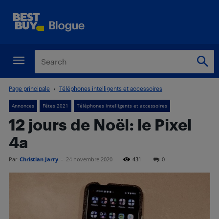
Page principale
Téléphones intelligents et accessoires
Annonces
Fêtes 2021
Téléphones intelligents et accessoires
12 jours de Noël: le Pixel
4a
Par
Christian Jarry
-
24 novembre 2020
431
0