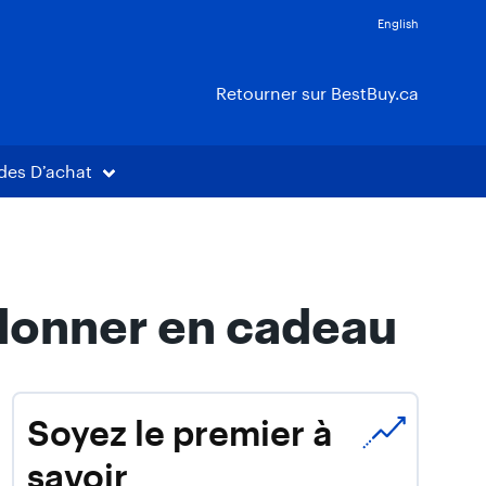
English
Retourner sur BestBuy.ca
des D’achat
 donner en cadeau
Soyez le premier à
savoir