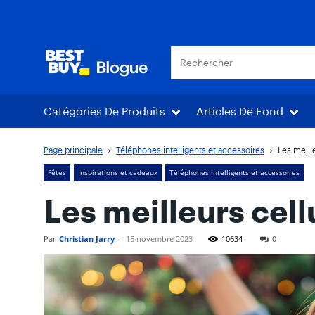
Blogue Best Buy
Catégories De Produits
Articles De Fond
Page principale
Téléphones intelligents et accessoires
Les meill
Fêtes
Inspirations et cadeaux
Téléphones intelligents et accessoires
Les meilleurs cel
Par
Christian Jarry
-
15 novembre 2023
10634
0