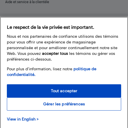
Aide et service à la clientèle
Le respect de la vie privée est important.
Restez connecté
Facebook
Instagram
Pinterest
LinkedIn
YouTube
Nous et nos partenaires de confiance utilisons des témoins
pour vous offrir une expérience de magasinage
personnalisée et pour améliorer continuellement notre site
Web. Vous pouvez
accepter tous
les témoins ou gérer vos
préférences ci-dessous.
Pour plus d’information, lisez notre
politique de
confidentialité.
Tout accepter
Gérer les préférences
© 2026 Magasins Best Buy Canada Ltée. Tout droits réservés. Pour usage
View in English >
personnel et non commercial seulement.