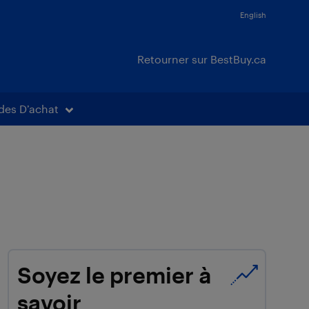
English
Retourner sur BestBuy.ca
des D’achat
Soyez le premier à
savoir