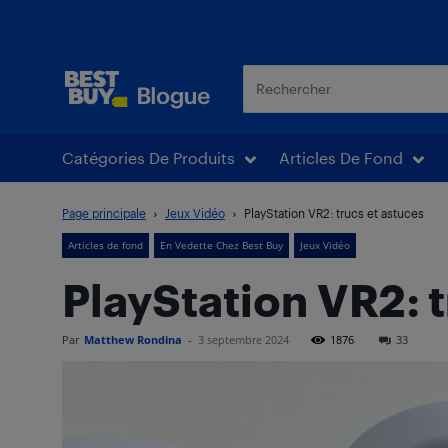
Blogue Best Buy
Catégories De Produits
Articles De Fond
Page principale
Jeux Vidéo
PlayStation VR2: trucs et astuces
Articles de fond
En Vedette Chez Best Buy
Jeux Vidéo
PlayStation VR2: t
Par
Matthew Rondina
-
3 septembre 2024
1876
33